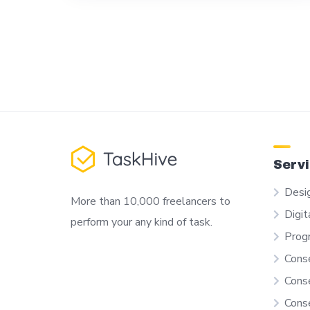
Serv
Desi
More than 10,000 freelancers to
Digit
perform your any kind of task.
Prog
Conse
Conse
Conse